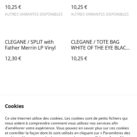
(woman's cut)
(man's cut)
10,25 €
10,25 €
AUTRES VARIANTES DISPONIBLES
AUTRES VARIANTES DISPONIBLES
CLEGANE / SPLIT with
CLEGANE / TOTE BAG
Father Merrin LP Vinyl
WHITE OF THE EYE BLACK
(RECTO VERSO)
12,30 €
10,25 €
Cookies
Contact Us
Legal Terms
Ce site Internet utilise des cookies. Les cookies sont de petits fichiers qui
Privacy Policy
Cookie Policy
nous aident à comprendre comment vous utilisez nos services afin
d'améliorer votre expérience. Vous pouvez en savoir plus sur ces cookies
et contrôler la façon dont ils sont utilisés en cliquant sur « Paramètres des