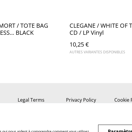
MORT / TOTE BAG
CLEGANE / WHITE OF 
ESS... BLACK
CD / LP Vinyl
10,25 €
AUTRES VARIANTES DISPONIBLES
Legal Terms
Privacy Policy
Cookie 
Paramètre
hiers qui nous aident à comprendre comment vous utilisez