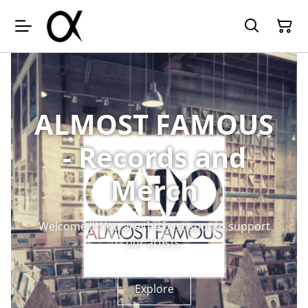
ALMOST FAMOUS
- Records and
Merch
Welcome !!! You are the best spot to support
our artists.
Explore